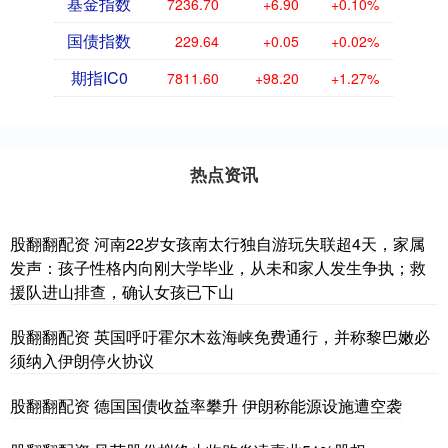
基金指数
7236.70
+6.90
+0.10%
国债指数
229.64
+0.05
+0.02%
期指IC0
7811.60
+98.20
+1.27%
热点资讯
股翻翻配资 河南22岁女孩南太行独自游玩失联超4天，家属
发声：孩子性格内向刚大学毕业，从未和家人发生争执；救
援队进山排查，确认女孩已下山
股翻翻配资 英国呼吁霍尔木兹海峡免费通行，并称黎巴嫩必
须纳入伊朗停火协议
股翻翻配资 德国国债收益率攀升 伊朗称能源设施遭空袭