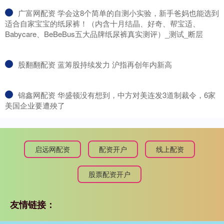
​广富网配资 学会这8个简单的自测小实验，新手爸妈也能选到
适合自家宝宝的纸尿裤！（内含十月结晶、好奇、帮宝适、
Babycare、BeBeBus五大品牌纸尿裤真实测评）_测试_断层
​股翻翻配资 蓝筹股持续发力 沪指再创年内新高
​锦鑫网配资 华盛顿没有想到，中方对美连发3道制裁令，6家
美国企业要遭殃了
启远网配资
配资开户
线上配资
股票配资开户
友情链接：