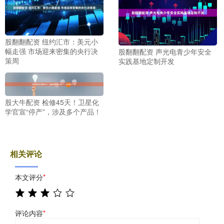
股翻翻配资 纽约汇市：美元小
幅走强 市场迎来密集的央行决
股翻翻配资 声光电青少年安全
策周
实践基地定制开发
股大牛配资 检修45天！卫星化
学官宣“停产”，涉及多个产品！
相关评论
本文评分
*
评论内容
*