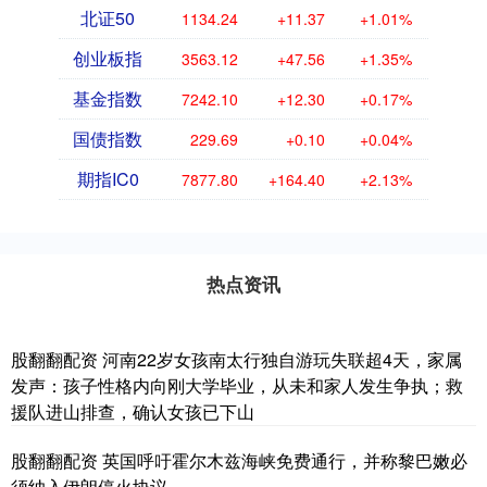
北证50
1134.24
+11.37
+1.01%
创业板指
3563.12
+47.56
+1.35%
基金指数
7242.10
+12.30
+0.17%
国债指数
229.69
+0.10
+0.04%
期指IC0
7877.80
+164.40
+2.13%
热点资讯
股翻翻配资 河南22岁女孩南太行独自游玩失联超4天，家属
发声：孩子性格内向刚大学毕业，从未和家人发生争执；救
援队进山排查，确认女孩已下山
股翻翻配资 英国呼吁霍尔木兹海峡免费通行，并称黎巴嫩必
须纳入伊朗停火协议