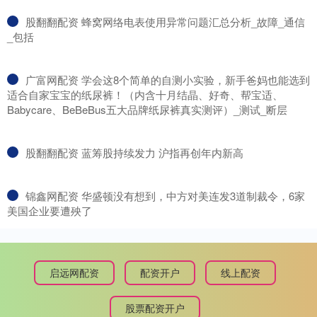
​股翻翻配资 蜂窝网络电表使用异常问题汇总分析_故障_通信
_包括
​广富网配资 学会这8个简单的自测小实验，新手爸妈也能选到
适合自家宝宝的纸尿裤！（内含十月结晶、好奇、帮宝适、
Babycare、BeBeBus五大品牌纸尿裤真实测评）_测试_断层
​股翻翻配资 蓝筹股持续发力 沪指再创年内新高
​锦鑫网配资 华盛顿没有想到，中方对美连发3道制裁令，6家
美国企业要遭殃了
启远网配资
配资开户
线上配资
股票配资开户