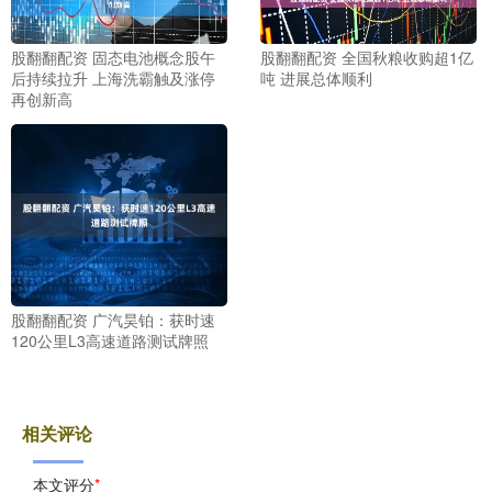
股翻翻配资 固态电池概念股午
股翻翻配资 全国秋粮收购超1亿
后持续拉升 上海洗霸触及涨停
吨 进展总体顺利
再创新高
股翻翻配资 广汽昊铂：获时速
120公里L3高速道路测试牌照
相关评论
本文评分
*