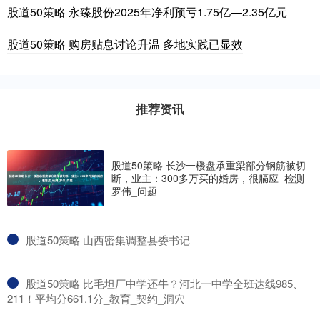
股道50策略 永臻股份2025年净利预亏1.75亿—2.35亿元
股道50策略 购房贴息讨论升温 多地实践已显效
推荐资讯
股道50策略 长沙一楼盘承重梁部分钢筋被切
断，业主：300多万买的婚房，很膈应_检测_
罗伟_问题
​股道50策略 山西密集调整县委书记
​股道50策略 比毛坦厂中学还牛？河北一中学全班达线985、
211！平均分661.1分_教育_契约_洞穴