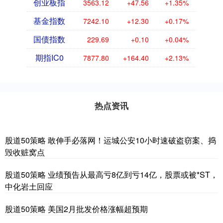
创业板指
3563.12
+47.56
+1.35%
基金指数
7242.10
+12.30
+0.17%
国债指数
229.69
+0.10
+0.04%
期指IC0
7877.80
+164.40
+2.13%
热点资讯
股道50策略 敢伸手必落网！运城公安10小时速破盗窃案、捣
毁收赃窝点
股道50策略 业绩预告从最高亏8亿到亏14亿，股票或被*ST，
中化岩土回应
股道50策略 美国2月批发价格涨幅超预期