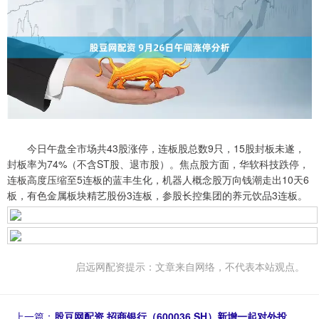
今日午盘全市场共43股涨停，连板股总数9只，15股封板未遂，
封板率为74%（不含ST股、退市股）。焦点股方面，华软科技跌停，
连板高度压缩至5连板的蓝丰生化，机器人概念股万向钱潮走出10天6
板，有色金属板块精艺股份3连板，参股长控集团的养元饮品3连板。
启远网配资提示：文章来自网络，不代表本站观点。
上一篇：
股豆网配资 招商银行（600036.SH）新增一起对外投