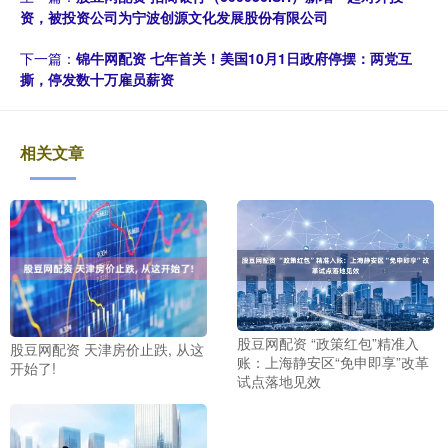
资，被投资公司为宁波创源文化发展股份有限公司
下一篇：
锦牛网配资 七年首关！美国10月1日政府停摆：两党互
撕，停发数十万雇员薪资
相关文章
股豆网配资 “政策红包”精准入
股豆网配资 天津房价止跌, 从这
账：上海静安区“免申即享”改革
开始了!
试点落地见效