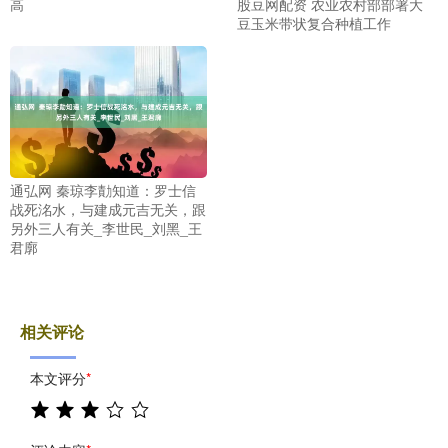
高
股豆网配资 农业农村部部署大
豆玉米带状复合种植工作
通弘网 秦琼李勣知道：罗士信
战死洺水，与建成元吉无关，跟
另外三人有关_李世民_刘黑_王
君廓
相关评论
本文评分
*