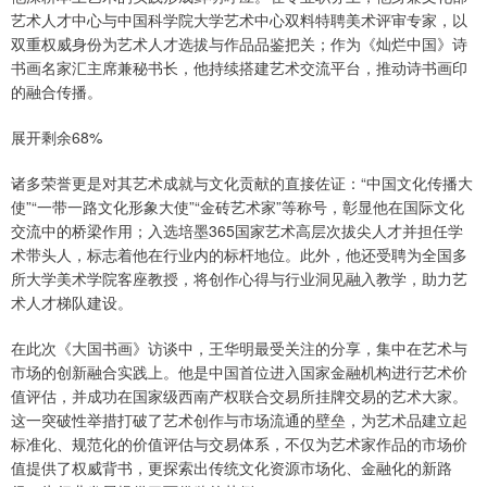
艺术人才中心与中国科学院大学艺术中心双料特聘美术评审专家，以
双重权威身份为艺术人才选拔与作品品鉴把关；作为《灿烂中国》诗
书画名家汇主席兼秘书长，他持续搭建艺术交流平台，推动诗书画印
的融合传播。
展开剩余68%
诸多荣誉更是对其艺术成就与文化贡献的直接佐证：“中国文化传播大
使”“一带一路文化形象大使”“金砖艺术家”等称号，彰显他在国际文化
交流中的桥梁作用；入选培墨365国家艺术高层次拔尖人才并担任学
术带头人，标志着他在行业内的标杆地位。此外，他还受聘为全国多
所大学美术学院客座教授，将创作心得与行业洞见融入教学，助力艺
术人才梯队建设。
在此次《大国书画》访谈中，王华明最受关注的分享，集中在艺术与
市场的创新融合实践上。他是中国首位进入国家金融机构进行艺术价
值评估，并成功在国家级西南产权联合交易所挂牌交易的艺术大家。
这一突破性举措打破了艺术创作与市场流通的壁垒，为艺术品建立起
标准化、规范化的价值评估与交易体系，不仅为艺术家作品的市场价
值提供了权威背书，更探索出传统文化资源市场化、金融化的新路