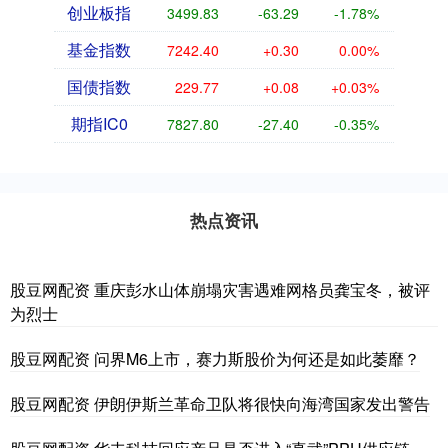
创业板指
3499.83
-63.29
-1.78%
基金指数
7242.40
+0.30
0.00%
国债指数
229.77
+0.08
+0.03%
期指IC0
7827.80
-27.40
-0.35%
热点资讯
股豆网配资 重庆彭水山体崩塌灾害遇难网格员龚宝冬，被评
为烈士
股豆网配资 问界M6上市，赛力斯股价为何还是如此萎靡？
股豆网配资 伊朗伊斯兰革命卫队将很快向海湾国家发出警告