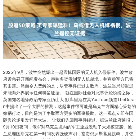
2025年9月，波兰突然爆出一起震惊国际的无人机入侵事件。波兰政
府紧急召开新闻发布会，声称多架俄制无人机越境，并宣称军方已将
其击落。然而令人费解的是，尽管事件已过去数周，波兰当局却迟迟
未能向外界展示任何确凿证据。 就在国际社会对此事议论纷纷之际，
英国知名地缘政治专家亚历山大·默库里斯在其YouTube频道TheDura
n中提出了一个大胆的推测：这起事件很可能是乌克兰方面精心策划的
嫁祸行动，目的是为了争取西方更多的军事援助。这一观点立即在国
际舆论场引发轩然大波。 让我们先回顾事件经过。据波兰政府通报，
9月10日夜间，俄军对乌克兰境内的军工企业发动了大规模空袭。波
兰总理图斯克在第一时间发表强硬声明，指责俄罗斯蓄意挑衅，并强