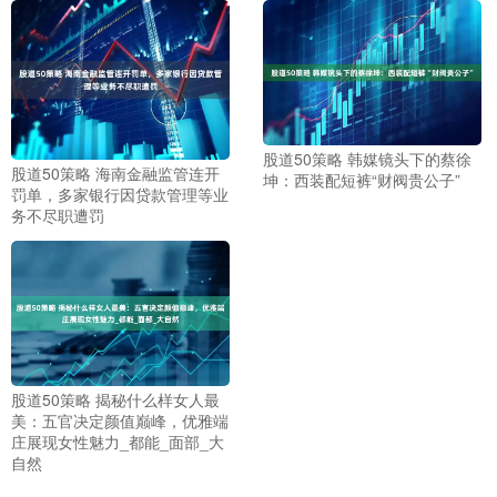
股道50策略 韩媒镜头下的蔡徐
股道50策略 海南金融监管连开
坤：西装配短裤“财阀贵公子”
罚单，多家银行因贷款管理等业
务不尽职遭罚
股道50策略 揭秘什么样女人最
美：五官决定颜值巅峰，优雅端
庄展现女性魅力_都能_面部_大
自然