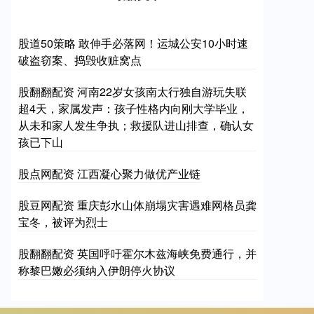
股道50策略 敢伸手必落网！运城公安10小时速
破盗窃案、捣毁收赃窝点
股翻翻配资 河南22岁女孩南太行独自游玩失联
超4天，家属发声：孩子性格内向刚大学毕业，
从未和家人发生争执；救援队进山排查，确认女
孩已下山
股点网配资 江西凝心聚力做优产业链
股豆网配资 重庆彭水山体崩塌灾害遇难网格员龚
宝冬，被评为烈士
股翻翻配资 英国呼吁霍尔木兹海峡免费通行，并
称黎巴嫩必须纳入伊朗停火协议