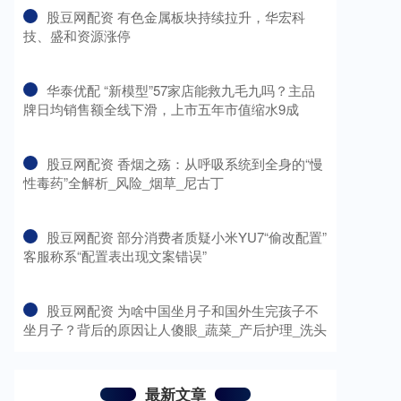
​股豆网配资 有色金属板块持续拉升，华宏科
技、盛和资源涨停
​华泰优配 “新模型”57家店能救九毛九吗？主品
牌日均销售额全线下滑，上市五年市值缩水9成
​股豆网配资 香烟之殇：从呼吸系统到全身的“慢
性毒药”全解析_风险_烟草_尼古丁
​股豆网配资 部分消费者质疑小米YU7“偷改配置”
客服称系“配置表出现文案错误”
​股豆网配资 为啥中国坐月子和国外生完孩子不
坐月子？背后的原因让人傻眼_蔬菜_产后护理_洗头
最新文章