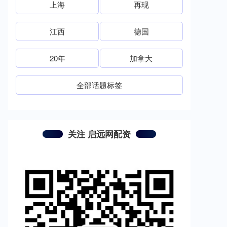
上海
再现
江西
德国
20年
加拿大
全部话题标签
关注 启远网配资