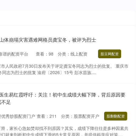
水山体崩塌灾害遇难网格员龚宝冬，被评为烈士
靠谱的配资平台
查看：
98
分类：
线上配资
股豆网配资
市人民政府7月30日发布关于评定龚宝冬同志为烈士的批复。 重庆市
志为烈士的批复 渝府〔2026〕15号 彭水苗族....
科医生易红霞呼吁：关注！初中生成绩大幅下降，背后原因要
眠不足
资优秀炒股配资门户
查看：
211
分类：
股票配资开户
股翻翻配资
下滑，家长心急如焚却找不到原因？其实，成绩下降往往是多种因素共
们就来剖析初中生成绩下滑的5大常见原因，并提供科学应对策....