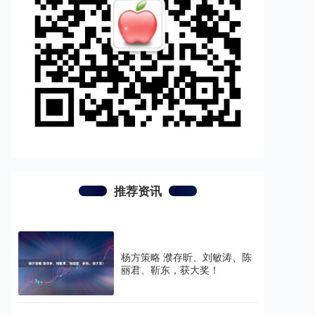
推荐资讯
杨方策略 濮存昕、刘敏涛、陈
丽君、靳东，获大奖！