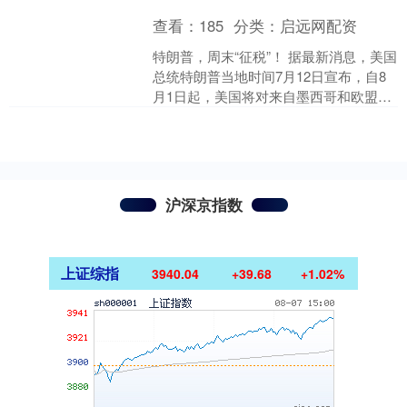
查看：
185
分类：
启远网配资
特朗普，周末“征税”！ 据最新消息，美国
总统特朗普当地时间7月12日宣布，自8
月1日起，美国将对来自墨西哥和欧盟的
输美产品征收30%的关税。 上述消息披
露后，比....
沪深京指数
上证综指
3940.04
+39.68
+1.02%