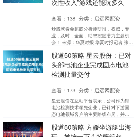
次性收入”游戏还能玩多久
查看：
138
分类：
启远网配资
炒股就看金麒麟分析师研报，权威，专
业，及时，全面，助您挖掘潜力主题机
会！ 来源：华夏时报 华夏时报记者 张斯
文 于娜 北京报道 近期一直在寻求再融资
股道50策略 星云股份：已对
的百利天恒，....
头部电池企业完成固态电池
检测批量交付
查看：
173
分类：
启远网配资
星云股份在互动平台表示，公司作为锂
电池检测技术领先企业，已针对下游固
态电池领域客户的主要路线布局，并已
对头部电池企业完成批量交付。 举报 第
股道50策略 方媛坐游艇出海
一财经广告合作，请点....
玩，她挎一万八的藤编包，