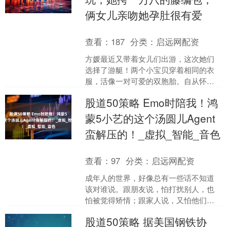
俩女儿亲吻她孕肚很有爱
查看：
187
分类：
启远网配资
方媛最近又带着女儿们出游，这次她们
选择了游艇！两个小宝贝穿着相同的衣
服，活像一对可爱的双胞胎。自从怀上
第三个孩子后，方媛的生活显得异常惬
股道50策略 Emo时陪我！鸿
意，无论是出门总有郭富城....
蒙5小艺的这个汤圆儿Agent
蛮解压的！_虚拟_智能_音色
查看：
97
分类：
启远网配资
成年人的世界，好像总有一些话不知道
该对谁说。跟朋友说，怕打扰别人，也
怕被觉得矫情；跟家人说，又怕他们担
心。久而久之，很多情绪就只能自己默
股道50策略 据美国钢铁协
默消化。 最近我找到了一....