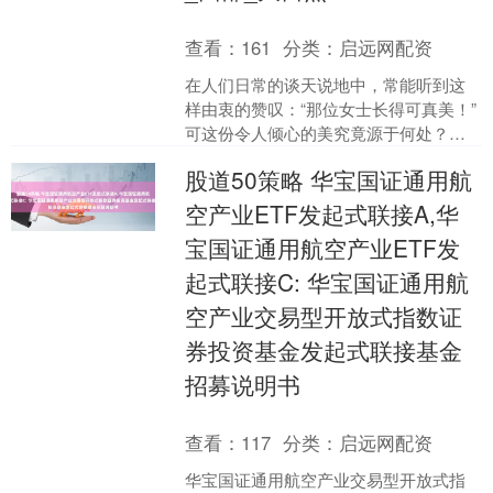
查看：
161
分类：
启远网配资
在人们日常的谈天说地中，常能听到这
样由衷的赞叹：“那位女士长得可真美！”
可这份令人倾心的美究竟源于何处？我
们又是依据哪些准则来判定她的动人程
股道50策略 华宝国证通用航
度呢？ 毋庸置疑，....
空产业ETF发起式联接A,华
宝国证通用航空产业ETF发
起式联接C: 华宝国证通用航
空产业交易型开放式指数证
券投资基金发起式联接基金
招募说明书
查看：
117
分类：
启远网配资
华宝国证通用航空产业交易型开放式指