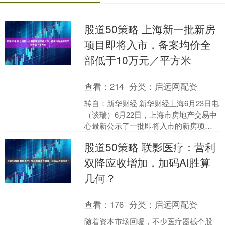
股道50策略 上海新一批新房
项目即将入市，备案均价全
部低于10万元／平方米
查看：
214
分类：
启远网配资
转自：新华财经 新华财经上海6月23日电
（谈瑞）6月22日，上海市房地产交易中
心最新公示了一批即将入市的新房项目
名单。这一批次共有7个项目，分布在浦
股道50策略 联影医疗：营利
东、闵行、宝....
双降应收增加，加码AI胜算
几何？
查看：
176
分类：
启远网配资
随着资本市场回暖，不少医疗器械个股