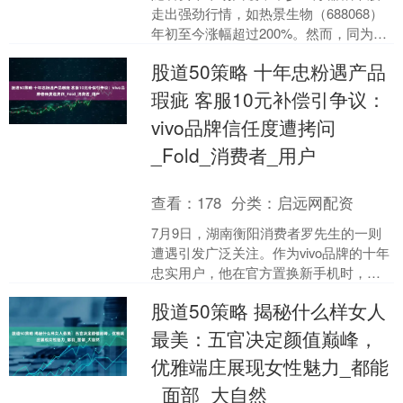
走出强劲行情，如热景生物（688068）
年初至今涨幅超过200%。然而，同为该
板块的联影医疗（688271）却走出了相
股道50策略 十年忠粉遇产品
反的下跌....
瑕疵 客服10元补偿引争议：
vivo品牌信任度遭拷问
_Fold_消费者_用户
查看：
178
分类：
启远网配资
7月9日，湖南衡阳消费者罗先生的一则
遭遇引发广泛关注。作为vivo品牌的十年
忠实用户，他在官方置换新手机时，不
仅遇到产品质量问题，更因客服的敷衍
股道50策略 揭秘什么样女人
回应倍感寒心，这....
最美：五官决定颜值巅峰，
优雅端庄展现女性魅力_都能
_面部_大自然