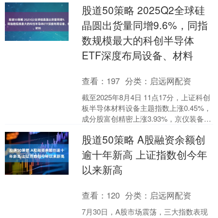
股道50策略 2025Q2全球硅
旋杆菌根除等原因使得胃癌的....
晶圆出货量同增9.6%，同指
数规模最大的科创半导体
ETF深度布局设备、材料
查看：
197
分类：
启远网配资
截至2025年8月4日 11点17分，上证科创
板半导体材料设备主题指数上涨0.45%，
成分股富创精密上涨3.93%，京仪装备上
涨2.85%，晶升股份上涨2.01....
股道50策略 A股融资余额创
逾十年新高 上证指数创今年
以来新高
查看：
120
分类：
启远网配资
7月30日，A股市场震荡，三大指数表现