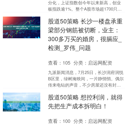
分化，上证指数创今年以来新高，创业
板指跌逾1%。整个A股市场超1700只股
票上涨，逾50只股票涨停。市场继续轮
股道50策略 长沙一楼盘承重
动，钢铁、石....
梁部分钢筋被切断，业主：
300多万买的婚房，很膈应_
检测_罗伟_问题
查看：
105
分类：
启远网配资
九派新闻消息，7月25日，长沙润府润悦
B区里，绿树掩映间，一片静悄悄。偶尔
传来电钻的声音，不少房屋还没有封
窗。业主罗伟（化名）介绍，自从发现
股道50策略 想控利润，就得
承重梁钢筋被切断后，....
先把生产成本拆明白！
查看：
100
分类：
启远网配资