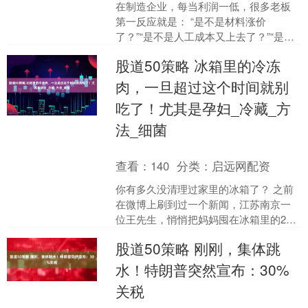
在制造企业，每当利润一低，很多老板
第一反应就是： “是不是材料涨价
了？”“是不是人工成本又上去了？”“是不
是产线效率太低？” 但当你再往下追问一
股道50策略 冰箱里的冷冻
句 —— “那咱....
肉，一旦超过这个时间就别
吃了！尤其是孕妇_冷藏_方
法_细菌
查看：
140
分类：
启远网配资
你有多久没清理过家里的冰箱了？ 之前
在微博上刷到过一个新闻，江苏南京一
位王先生，悄悄把妈妈囤在冰箱里的20
多斤“老冻肉”扔了，其中有些甚至冻了一
股道50策略 刚刚，集体跳
年半。 他说，知....
水！特朗普突然宣布：30%
关税