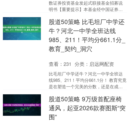
数证券投资基金发起式联接基金招募说
明书【重要提示】本基金经中国证券监
督管理委员会（以下简称“中国证监会”）
股道50策略 比毛坦厂中学还
2025年6月20日....
牛？河北一中学全班达线
985、211！平均分661.1分_
教育_契约_洞穴
查看：
231
分类：
启远网配资
比毛坦厂中学还牛？河北一中学全班达
线985、211！平均分661.1分！ 教育究竟
是在塑造一个完美的分数，还是在成就
一个完整的人？ 这个问题，在今天这个
股道50策略 9万级首配座椅
消息面前....
通风，起亚2026款赛图斯“突
围”