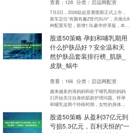
查看：
128
分类：
启远网配资
7月2日，2026款起亚赛图斯正式上市，
新车定位“有颜有趣Z世代SUV”，共推出8
种配置车型，新增1.5L豪华舒享版，本月
内购买1.5L豪华版车型可享受“夏日悠....
股道50策略 孕妇和哺乳期用
什么护肤品好？安全温和天
然护肤品套装排行榜_肌肤_
皮肤_蜗牛
查看：
166
分类：
启远网配资
越来越多的准妈妈和处于哺乳期的妈妈
们开始关注自身的肌肤护理问题。怀孕
和哺乳这两个特殊时期，女性的身体会
发生一系列复杂的生理变化，肌肤也不
股道50策略 从盈利37亿元到
例外。激素水平的波动常常....
亏损5.3亿元，百利天恒的“一