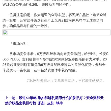
WLTC百公里油耗6.26L，兼顾动力与经济性。
值得注意的是，作为起亚的全球车型，赛图斯在品控上遵循全球
统一标准，从零部件筛选到生产工艺再到质检体系均与全球市场同
步，确保品质与性能的一致性。
「市场分析」
从市场竞争来看，9万级SUV市场向来竞争激烈，哈弗H6、长安C
S55 PLUS、吉利缤越等车型均是2026款起亚赛图斯的有力对手。20
26款起亚赛图斯有望凭借9万级首配座椅通风的差异化优势，叠加全
球品质与丰富权益，在年轻消费群体中获得增量。
启远网配资提示：文章来自网络，不代表本站观点。
上一篇：
股道50策略 孕妇和哺乳期用什么护肤品好？安全温和天
然护肤品套装排行榜_肌肤_皮肤_蜗牛