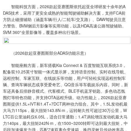
智能科技方面，2026款起亚赛图斯依托起亚全球研发十余年的A
DAS技术，采用了更安全成熟的智能驾驶辅助解决方案，支持FCA前
方防止碰撞辅助（涵盖车辆/行人/二轮车/交叉路）、DAW驾驶员注意
力警告、BVM侧后方影像等实用功能，以及HDA高速公路驾驶辅助、
SVM 360°全景影像等，覆盖多种出行场景。
（2026款起亚赛图斯部分ADAS功能示意）
智能座舱方面，新车搭载Kia Connect & 百度智能互联系统3.0，
配备双10.25英寸智能一体式显示屏，支持语音控制、实时在线导航、
远程控制、车家互联、在线娱乐等功能，用户可轻松实现远程控制车
辆、查询车辆状态或享受爱奇艺、QQ音乐等车载娱乐内容。同时，新
车还具备后排静音模式、代客模式、BLE手机蓝牙钥匙、多色动态氛
围灯等特色功能，并支持OTA远程升级。动力性能上，2026款起亚赛
图斯提供1.5L+IVT和1.4T+7DCT两种动力组合。其中，1.5L发动机最
大马力115ps，最大扭矩143.8N·m，运转耐久性可超过30万公里，W
LTC百公里油耗仅6.05L，适合日常通勤；1.4T涡轮增压发动机最大马
力140ps，最大扭矩242N·m，在1500~3200转即可达到最大扭矩，中
后段加速爆发力强，匹配7速双离合变速箱，换挡灵敏且传动效率高，