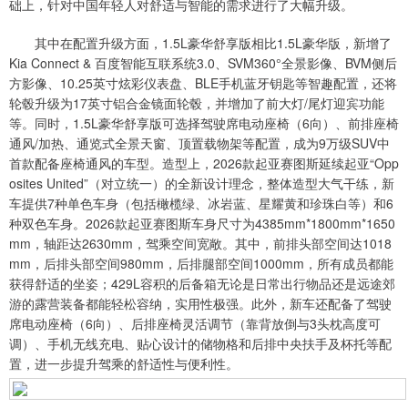
础上，针对中国年轻人对舒适与智能的需求进行了大幅升级。
其中在配置升级方面，1.5L豪华舒享版相比1.5L豪华版，新增了
Kia Connect & 百度智能互联系统3.0、SVM360°全景影像、BVM侧后
方影像、10.25英寸炫彩仪表盘、BLE手机蓝牙钥匙等智趣配置，还将
轮毂升级为17英寸铝合金镜面轮毂，并增加了前大灯/尾灯迎宾功能
等。同时，1.5L豪华舒享版可选择驾驶席电动座椅（6向）、前排座椅
通风/加热、通览式全景天窗、顶置载物架等配置，成为9万级SUV中
首款配备座椅通风的车型。造型上，2026款起亚赛图斯延续起亚“Opp
osites United”（对立统一）的全新设计理念，整体造型大气干练，新
车提供7种单色车身（包括橄榄绿、冰岩蓝、星耀黄和珍珠白等）和6
种双色车身。2026款起亚赛图斯车身尺寸为4385mm*1800mm*1650
mm，轴距达2630mm，驾乘空间宽敞。其中，前排头部空间达1018
mm，后排头部空间980mm，后排腿部空间1000mm，所有成员都能
获得舒适的坐姿；429L容积的后备箱无论是日常出行物品还是远途郊
游的露营装备都能轻松容纳，实用性极强。此外，新车还配备了驾驶
席电动座椅（6向）、后排座椅灵活调节（靠背放倒与3头枕高度可
调）、手机无线充电、贴心设计的储物格和后排中央扶手及杯托等配
置，进一步提升驾乘的舒适性与便利性。