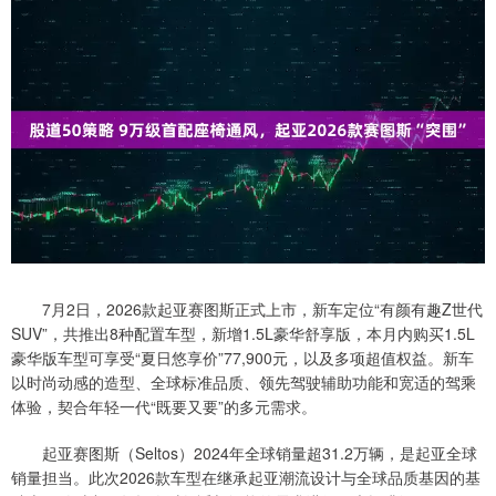
7月2日，2026款起亚赛图斯正式上市，新车定位“有颜有趣Z世代
SUV”，共推出8种配置车型，新增1.5L豪华舒享版，本月内购买1.5L
豪华版车型可享受“夏日悠享价”77,900元，以及多项超值权益。新车
以时尚动感的造型、全球标准品质、领先驾驶辅助功能和宽适的驾乘
体验，契合年轻一代“既要又要”的多元需求。
起亚赛图斯（Seltos）2024年全球销量超31.2万辆，是起亚全球
销量担当。此次2026款车型在继承起亚潮流设计与全球品质基因的基