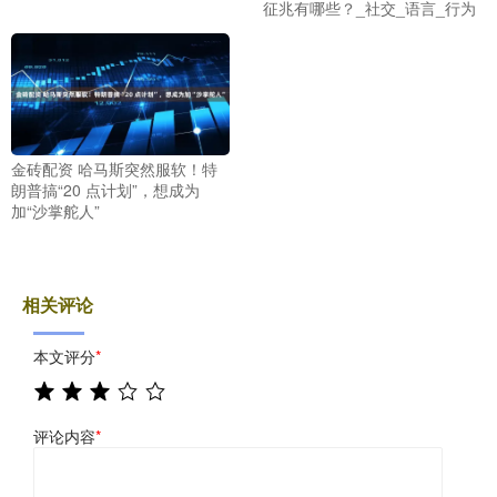
征兆有哪些？_社交_语言_行为
金砖配资 哈马斯突然服软！特
朗普搞“20 点计划”，想成为
加“沙掌舵人”
相关评论
本文评分
*
评论内容
*