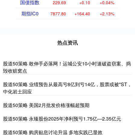
国债指数
229.69
+0.10
+0.04%
期指IC0
7877.80
+164.40
+2.13%
热点资讯
股道50策略 敢伸手必落网！运城公安10小时速破盗窃案、捣
毁收赃窝点
股道50策略 业绩预告从最高亏8亿到亏14亿，股票或被*ST，
中化岩土回应
股道50策略 美国2月批发价格涨幅超预期
股道50策略 永臻股份2025年净利预亏1.75亿—2.35亿元
股道50策略 购房贴息讨论升温 多地实践已显效