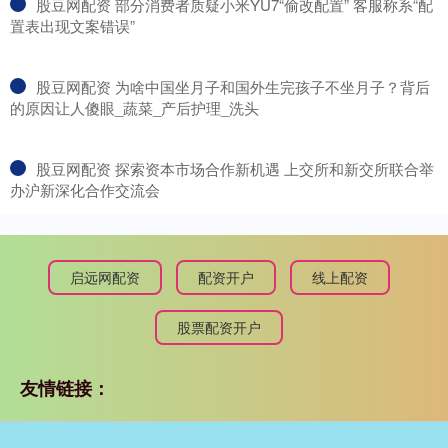
​股豆网配资 部分消费者质疑小米YU7“偷改配置” 客服称系“配
置表出现文案错误”
​股豆网配资 为啥中国坐月子和国外生完孩子不坐月子？背后
的原因让人傻眼_蔬菜_产后护理_洗头
​股豆网配资 探索资本市场合作新机遇 上交所和新交所联合举
办沪新深化合作交流会
启远网配资
配资开户
线上配资
股票配资开户
友情链接：