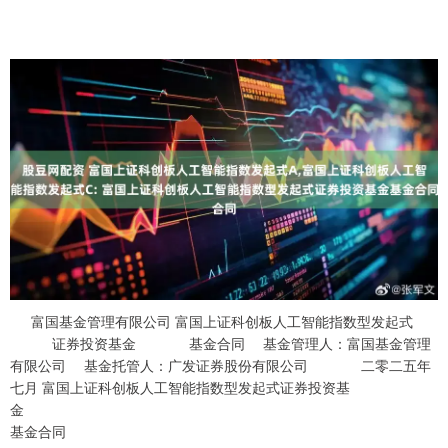
富国基金管理有限公司 富国上证科创板人工智能指数型发起式 证券投资基金 基金合同 基金管理人：富国基金管理有限公司 基金托管人：广发证券股份有限公司 二零二五年七月 富国上证科创板人工智能指数型发起式证券投资基金 基金合同 目 录 富国上证科创板人工智能指数型发起式证券投资基金 基金合同 第一部分 前言 一、订立本基金合同的目的、依据和原则 权利义务，规范基金运作。 证券投资基金法》 （以下简称“《基金法》”）、 《公开募集证券投资基金运作管理办 法》（以下简称“《运作办法》”）、《公开募集证券投资基金销售机构监督管理办 法》（以下简称“《销售办法》”）、《公开募集证券投资基金信息披露管理办法》 （以下简称“《信息披露办法》”） 、《公开募集开放式证券投资基金流动性风险管 理规定》 （以下简称“《流动性风险管理规定》”）、 《公开募集证券投资基金运作指 引第 3 号——指数基金指引》 （以下简称“《指数基金指引》”）和其他有关法律法 规。 益。 二、基金合同是规定基金合同当事人之间权利义务关系的基本法律文件，其 他与基金相关的涉及基金合同当事人之间权利义务关系的任何文件或表述，如与 基金合同有冲突，均以基金合同为准。基金合同当事人按照《基金法》、基金合 同及其他有关规定享有权利、承担义务。 基金合同的当事人包括基金管理人、基金托管人和基金份额持有人。基金投 资人自依本基金合同取得基金份额，即成为基金份额持有人和本基金合同的当事 人，其持有基金份额的行为本身即表明其对基金合同的承认和接受。 三、富国上证科创板人工智能指数型发起式证券投资基金由基金管理人依照 《基金法》、基金合同及其他有关规定募集，并经中国证券监督管理委员会（以 下简称“中国证监会”）注册。 中国证监会对本基金募集的注册，并不表明其对本基金的投资价值和市场前 景等做出实质性判断或保证，也不表明投资于本基金没有风险。 基金管理人依照恪尽职守、诚实信用、谨慎勤勉的原则管理和运用基金财产， 但不保证投资于本基金一定盈利，也不保证最低收益。 富国上证科创板人工智能指数型发起式证券投资基金 基金合同 投资者应当认真阅读基金招募说明书、基金合同、基金产品资料概要等信息 披露文件，自主判断基金的投资价值，自主做出投资决策，自行承担投资风险。 四、基金管理人、基金托管人在本基金合同之外披露涉及本基金的信息，其 内容涉及界定基金合同当事人之间权利义务关系的，如与基金合同有冲突，以基 金合同为准。 五、本基金按照中国法律法规成立并运作，若因法律法规的修改或更新等导 致基金合同的内容与届时有效的法律法规的强制性规定不一致，应当以届时有效 的法律法规的规定为准。 六、本基金单一投资者（基金管理人、基金管理人高级管理人员或基金经理 等人员出资认购的基金份额除外）持有基金份额数不得达到或超过基金份额总数 的 50%，但在基金运作过程中因基金份额赎回等基金管理人无法予以控制的情 形导致被动达到或超过 50%的除外。法律法规或监管机构另有规定的，从其规定。 七、本基金为指数基金，投资者投资于本基金面临跟踪误差控制未达约定目 标、指数编制机构停止服务、成份股停牌或退市等潜在风险，详见本基金招募说 明书。 八、本基金可投资存托凭证。存托凭证是新证券品种，若本基金投资存托凭 证的，在承担境内上市交易股票投资的共同风险外，还将承担与存托凭证、创新 企业发行、境外发行人以及交易机制相关的特有风险。 九、本基金主要投资于科创板，会面临科创板机制下因投资标的、市场制度 以及交易规则等差异带来的特有风险，包括但不限于科创板上市公司股票价格波 动较大的风险、流动性风险、退市风险等。 十、当本基金持有特定资产且存在或潜在大额赎回申请时，基金管理人履行 相应程序后，可以启用侧袋机制，具体详见基金合同和招募说明书的有关章节。 侧袋机制实施期间，基金管理人将对基金简称进行特殊标识，并不办理侧袋账户 的申购赎回。请基金份额持有人仔细阅读相关内容并关注本基金启用侧袋机制时 的特定风险。 富国上证科创板人工智能指数型发起式证券投资基金 基金合同 第二部分 释义 在本基金合同中，除非文意另有所指，下列词语或简称具有如下含义： 券投资基金基金合同》及对本基金合同的任何有效修订和补充 板人工智能指数型发起式证券投资基金托管协议》及对该托管协议的任何有效修 订和补充 招募说明书》及其更新 资基金基金产品资料概要》及其更新 资基金基金份额发售公告》 司法解释、行政规章以及其他对基金合同当事人有约束力的决定、决议、通知等 会第五次会议通过，经 2012 年 12 月 28 日第十一届全国人民代表大会常务委员 会第三十次会议修订，自 2013 年 6 月 1 日起实施，并经 2015 年 4 月 24 日第十 二届全国人民代表大会常务委员会第十四次会议《全国人民代表大会常务委员会 关于修改等七部法律的决定》修正的《中华人民共和国 证券投资基金法》及颁布机关对其不时做出的修订 《销售办法》：指中国证监会 2020 年 8 月 28 日颁布、同年 10 月 1 日实 施的《公开募集证券投资基金销售机构监督管理办法》及颁布机关对其不时做出 的修订 《信息披露办法》：指中国证监会 2019 年 7 月 26 日颁布、同年 9 月 1 日 富国上证科创板人工智能指数型发起式证券投资基金 基金合同 实施，并经 2020 年 3 月 20 日中国证监会《关于修改部分证券期货规章的决定》 修正的《公开募集证券投资基金信息披露管理办法》及颁布机关对其不时做出的 修订 的《公开募集证券投资基金运作管理办法》及颁布机关对其不时做出的修订 《流动性风险管理规定》：指中国证监会 2017 年 8 月 31 日颁布、同年 10 月 1 日实施的《公开募集开放式证券投资基金流动性风险管理规定》及颁布机关 对其不时做出的修订 《指数基金指引》：指中国证监会 2021 年 1 月 18 日颁布、同年 2 月 1 日 实施的《公开募集证券投资基金运作指引第 3 号——指数基金指引》及颁布机关 对其不时做出的修订 务的法律主体，包括基金管理人、基金托管人和基金份额持有人 合法登记并存续或经有关政府部门批准设立并存续的企业法人、事业法人、社会 团体或其他组织 投资者境内证券期货投资管理办法》（及颁布机关对其不时做出的修订）及相关 法律法规规定，经中国证监会批准，使用来自境外的资金进行境内证券期货投资 的境外机构投资者，包括合格境外机构投资者和人民币合格境外机构投资者 资金提供方以及法律法规或中国证监会允许购买证券投资基金的其他投资者的 合称 者 办理基金份额的申购、赎回、转换、转托管及定期定额投资等业务 富国上证科创板人工智能指数型发起式证券投资基金 基金合同 会规定的其他条件，取得基金销售业务资格并与基金管理人签订了基金销售服务 协议，办理基金销售业务的机构 投资者基金账户的建立和管理、基金份额登记、基金销售业务的确认、清算和结 算、代理发放红利、建立并保管基金份额持有人名册和办理非交易过户等 限公司或接受富国基金管理有限公司委托代为办理登记业务的机构 管理的基金份额余额及其变动情况的账户 构办理认购、申购、赎回、转换、转托管及定期定额投资等业务而引起的基金份 额变动及结余情况的账户 基金管理人向中国证监会办理基金备案手续完毕，并获得中国证监会书面确认的 日期 产清算完毕，清算结果报中国证监会备案并予以公告的日期 不得超过 3 个月 开放日 范基金管理人所管理的开放式证券投资基金登记方面的业务规则，由基金管理人 富国上证科创板人工智能指数型发起式证券投资基金 基金合同 和投资者共同遵守 请购买基金份额的行为 请购买基金份额的行为 定的条件要求将基金份额兑换为现金的行为 告规定的条件，申请将其持有基金管理人管理的、某一基金的基金份额转换为基 金管理人管理的其他基金基金份额的行为 持基金份额销售机构的操作 购日、扣款金额及扣款方式，由销售机构于每期约定扣款日在投资者指定银行账 户内自动完成扣款及受理基金申购申请的一种投资方式 加上基金转换中转出申请份额总数后扣除申购申请份额总数及基金转换中转入 申请份额总数后的余额）超过上一开放日基金总份额的 10% 行存款利息、已实现的其他合法收入及因运用基金财产带来的成本和费用的节约 同期增长率差额之日 对应的 3 个月月度对日的前一日基金份额净值之比减去 1 乘以 100%（如基金合 同生效满 3 个月后基金份额发生折算，则采用剔除折算因素的基金份额净值） 所对应的 3 个月月度对日的前一日标的指数收盘值之比减去 1 乘以 100% 富国上证科创板人工智能指数型发起式证券投资基金 基金合同 款项及其他资产的价值总和 值和基金份额净值的过程 以合理价格予以变现的资产，包括但不限于到期日在 10 个交易日以上的逆回购 与银行定期存款（含协议约定有条件提前支取的银行存款）、停牌股票、流通受 限的新股及非公开发行股票、资产支持证券、因发行人债务违约无法进行转让或 交易的债券等 额净值的方式，将基金调整投资组合的市场冲击成本分配给实际申购、赎回的投 资者，从而减少对存量基金份额持有人利益的不利影响，确保投资者的合法权益 不受损害并得到公平对待 由基金管理人、基金管理人股东、基金管理人高级管理人员或基金经理（指基金 管理人员工中依法具有基金经理资格者，包括但不限于本基金的基金经理，下同） 等人员承诺认购一定金额并持有一定期限的证券投资基金 管理人固有资金、基金管理人高级管理人员或基金经理等人员的资金。发起资金 认购本基金的金额不低于 1000 万元，且发起资金认购的基金份额持有期限不低 于三年 金份额持有期限不少于三年的基金管理人股东、基金管理人、基金管理人高级管 理人员或基金经理等人员 基金份额持有人服务的费用 据持有期限收取赎回费，但不再从本类别基金资产中计提销售服务费的一类基金 富国上证科创板人工智能指数型发起式证券投资基金 基金合同 份额 根据持有期限收取赎回费，但从本类别基金资产中计提销售服务费的一类基金份 额 台向中国证券金融股份有限公司出借证券，中国证券金融股份有限公司到期归还 所借证券及相应权益补偿并支付费用的业务 刊及《信息披露办法》规定的互联网网站（包括基金管理人网站、基金托管人网 站、中国证监会基金电子披露网站）等媒介 账户进行处置清算，目的在于有效隔离并化解风险，确保投资者得到公平对待， 属于流动性风险管理工具。侧袋机制实施期间，原有账户称为主袋账户，专门账 户称为侧袋账户 致公允价值存在重大不确定性的资产；（二）按摊余成本计量且计提资产减值准 备仍导致资产价值存在重大不确定性的资产；（三）其他资产价值存在重大不确 定性的资产 事件 以上释义中涉及法律法规、业务规则的内容，法律法规、业务规则修订后， 如适用本基金，相关内容以修订后法律法规、业务规则为准。 富国上证科创板人工智能指数型发起式证券投资基金 基金合同 第三部分 基金的基本情况 一、基金名称 富国上证科创板人工智能指数型发起式证券投资基金 二、基金的类别 股票型证券投资基金 三、基金的运作方式 契约型开放式 四、基金的投资目标 本基金采用指数化投资策略，紧密跟踪上证科创板人工智能指数。 五、标的指数 本基金标的指数为上证科创板人工智能指数。 六、基金的最低募集金额 本基金为发起式基金，发起资金提供方认购基金的金额不少于 1000 万元人 民币，且持有认购份额的期限自基金合同生效之日起不少于 3 年，期间份额不能 赎回或转换转出。法律法规和监管机构另有规定的除外。认购份额的高级管理人 员或基金经理等人员（如有）在上述期限内离职，其持有期限的承诺不受影响。 七、基金份额发售面值和认购费用 本基金基金份额发售面值为人民币 1.00 元。 本基金 A 类基金份额的具体认购费率由基金管理人决定，并在招募说明书 及基金产品资料概要中列示。本基金 C 类基金份额不收取认购费。 八、基金存续期限 富国上证科创板人工智能指数型发起式证券投资基金 基金合同 不定期 九、基金份额的类别 本基金根据认购费、申购费、销售服务费等费率收费差异，将基金份额分为 不同的类别，分别设置代码、分别计算和公告基金份额净值和基金份额累计净值。 本基金基金份额类别包括 A 类和 C 类。A 类基金份额是在投资者认购/申购 时收取认购/申购费，在赎回时根据持有期限收取赎回费，但不再从本类别基金 资产中计提销售服务费的一类基金份额；C 类基金份额是在投资者认购/申购时 不收取认购/申购费，在赎回时根据持有期限收取赎回费，但从本类别基金资产 中计提销售服务费的一类基金份额。 有关基金份额类别的具体设置、费率水平等由基金管理人确定，并在招募说 明书中列明。 投资者在认购、申购基金份额时可自行选择基金份额类别。 在不违反法律法规、基金合同的约定以及对基金份额持有人利益无实质性不 利影响的情况下，基金管理人根据基金实际运作情况，经履行适当程序后，可增 加、减少或调整基金份额类别设置、对基金份额分类办法及规则进行调整并在调 整实施之日前依照《信息披露办法》的有关规定在规定媒介上公告，不需要召开 基金份额持有人大会。 十、未来条件许可情况下的基金模式转换 若本基金管理人推出跟踪同一标的指数的交易型开放式指数基金（ETF），则 基金管理人在履行适当程序后可使本基金采取 ETF 联接基金模式并相应修改基 金合同，届时无需召开基金份额持有人大会。 富国上证科创板人工智能指数型发起式证券投资基金 基金合同 第四部分 基金份额的发售 一、基金份额的发售时间、发售方式、发售对象 自基金份额发售之日起最长不得超过 3 个月，具体发售时间见基金份额发售 公告。 通过各销售机构的基金销售网点公开发售，各销售机构的具体名单见基金份 额发售公告及基金管理人网站。 符合法律法规规定的可投资于证券投资基金的个人投资者、机构投资者、合 格境外投资者、发起资金提供方以及法律法规或中国证监会允许购买证券投资基 金的其他投资者。 二、基金份额的认购 本基金 A 类基金份额的认购费率由基金管理人决定，并在招募说明书及基 金产品资料概要中列示，基金认购费用不列入基金财产。本基金 C 类基金份额不 收取认购费。 有效认购款项在募集期间产生的利息将折算为相应类别的基金份额归基金 份额持有人所有，其中利息转份额的具体数额以登记机构的记录为准。 基金认购份额具体的计算方法在招募说明书中列示。 基金认购份额余额的处理方式在招募说明书中列示。 基金销售机构对认购申请的受理并不代表该申请一定成功，而仅代表销售机 构确实接收到认购申请。认购的确认以登记机构的确认结果为准。对于认购申请 及认购份额的确认情况，投资者应及时查询并妥善行使合法权利。如投资者怠于 富国上证科创板人工智能指数型发起式证券投资基金 基金合同 履行该项查询等各项义务，因此产生的损失由投资者自行承担。 三、基金份额认购金额的限制 每笔 A 类基金份额的认购申请单独计算，但已受理的认购申请不允许撤销。 体限制请参看招募说明书或相关公告。 体限制和处理方法请参看招募说明书或相关公告。 理等人员出资认购的基金份额除外）累计认购的基金份额数达到或者超过基金总 份额的 50%，基金管理人可以采取比例确认等方式对该投资人的认购申请进行 限制。基金管理人接受某笔或者某些认购申请有可能导致投资者变相规避前述 的基金份额数以基金合同生效后登记机构的确认为准。 四、发起资金认购 发起资金提供方运用发起资金认购本基金的金额不少于 1000 万元，且认购 的基金份额持有期限自基金合同生效之日起不少于 3 年，期间份额不能赎回或转 换转出。认购本基金基金份额的高级管理人员或基金经理等人员（如有）在上述 期限内离职，其持有期限的承诺不受影响。法律法规和监管机构另有规定的除外。 发起资金提供方运用发起资金认购本基金的情况见基金管理人届时发布的 公告。 富国上证科创板人工智能指数型发起式证券投资基金 基金合同 第五部分 基金备案 一、基金备案的条件 本基金自基金份额发售之日起 3 个月内，在发起资金提供方使用发起资金认 购本基金的金额不少于 1000 万元人民币、且发起资金提供方承诺其认购的基金 份额持有期限自基金合同生效之日起不少于 3 年的条件下，基金募集期届满或基 金管理人依据法律法规及招募说明书可以决定停止基金发售，并在 10 日内聘请 法定验资机构验资，验资报告需对发起资金提供方及其持有份额进行专门说明。 基金管理人自收到验资报告之日起 10 日内，向中国证监会办理基金备案手续。 基金募集达到基金备案条件的，自基金管理人办理完毕基金备案手续并取得 中国证监会书面确认之日起，基金合同生效；否则基金合同不生效。基金管理人 在收到中国证监会确认文件的次日对基金合同生效事宜予以公告。基金管理人应 将基金募集期间募集的资金存入专门账户，在基金募集行为结束前，任何人不得 动用。 二、基金合同不能生效时募集资金的处理方式 如果募集期限届满，未满足基金备案条件，基金管理人应当承担下列责任： 期活期存款利息； 基金管理人、基金托管人和销售机构为基金募集支付之一切费用应由各方各自承 担。 三、基金存续期内的基金份额持有人数量和资产规模 基金合同生效之日起三年后的对应日（若无对应日则顺延至下一日），若基 金资产规模低于 2 亿元，本基金应当按照本基金合同约定的程序进行清算并终 止，且不得通过召开基金份额持有人大会的方式延续。 基金合同生效三年后继续存续的，自基金合同生效满三年后的基金存续期内， 连续 20 个工作日出现基金份额持有人数量不满 200 人或者基金资产净值低于 富国上证科创板人工智能指数型发起式证券投资基金 基金合同 现前述情形的，基金管理人应当在十个工作日内向中国证监会报告并提出解决方 案，如持续运作、转换运作方式、与其他基金合并或者终止基金合同等，并在 6 个月内召集基金份额持有人大会进行表决。 法律法规或中国证监会另有规定时，从其规定。 富国上证科创板人工智能指数型发起式证券投资基金 基金合同 第六部分 基金份额的申购与赎回 一、申购和赎回场所 本基金的申购与赎回将通过销售机构进行。具体的销售机构将由基金管理人 在招募说明书或其他相关公告中列明，或在基金管理人网站公示。基金管理人可 根据情况变更或增减销售机构，并在基金管理人网站公示。基金投资者应当在销 售机构办理基金销售业务的营业场所或按销售机构提供的其他方式办理基金份 额的申购与赎回。 二、申购和赎回的开放日及时间 投资人在开放日办理基金份额的申购和赎回，具体办理时间为上海证券交易 所、深圳证券交易所的正常交易日的交易时间，但基金管理人根据法律法规、中 国证监会的要求或本基金合同的规定公告暂停申购、赎回时除外。开放日的具体 业务办理时间在招募说明书或相关公告中载明。 基金合同生效后，若出现不可抗力，或者新的证券/期货交易市场、证券/期 货交易所交易时间变更、其他特殊情况或根据业务需要，基金管理人将视情况对 前述开放日及开放时间进行相应的调整，但应在实施日前依照《信息披露办法》 的有关规定在规定媒介上公告。 基金管理人可以根据实际情况依法决定本基金开始办理申购的具体日期，具 体业务办理时间在申购开始公告中规定。 基金管理人自基金合同生效之日起不超过 3 个月开始办理赎回，具体业务办 理时间在赎回开始公告中规定。 在确定申购开始与赎回开始时间后，基金管理人应在申购、赎回开放日前依 照《信息披露办法》的有关规定在规定媒介上公告申购与赎回的开始时间。 基金管理人不得在基金合同约定之外的日期或者时间办理基金份额的申购、 赎回或者转换。投资者在基金合同约定之外的日期和时间提出申购、赎回或转换 申请且登记机构确认接受的，其基金份额申购、赎回价格为下一开放日相应类别 的基金份额申购、赎回的价格。 富国上证科创板人工智能指数型发起式证券投资基金 基金合同 三、申购与赎回的原则 额净值为基准进行计算； 业务办理时间结束后不得撤销； 序赎回； 处理规则等在遵守基金合同和招募说明书规定的前提下，以各销售机构的具体规 定为准； 投资者的合法权益不受损害并得到公平对待。 基金管理人可在不违反法律法规的情况下，对上述原则进行调整。基金管理 人必须在新规则开始实施前依照《信息披露办法》的有关规定在规定媒介上公告。 四、申购与赎回的程序 投资者必须根据销售机构规定的程序，在开放日的具体业务办理时间内提出 申购或赎回的申请。 投资者申购基金份额时，必须在规定的时间内全额交付申购款项，否则所提 交的申购申请不成立。投资者在规定的时间内全额交付申购款项，申购成立；登 记机构确认基金份额时，申购生效。 投资者在提交赎回申请，必须持有足够的基金份额余额，否则所提交的赎回 申请不成立。基金份额持有人在规定的时间内递交赎回申请，赎回成立；登记机 构确认赎回申请时，赎回生效。 基金份额持有人 T 日赎回申请生效后，基金管理人将在 T＋7 日（包括该日） 内支付赎回款项。如遇交易所或交易市场数据传输延迟、通讯系统故障、银行数 据交换系统故障或其他非基金管理人及基金托管人所能控制的因素影响业务处 富国上证科创板人工智能指数型发起式证券投资基金 基金合同 理流程，则赎回款顺延至上述情形消除后划往基金份额持有人银行账户。在发生 巨额赎回或本基金合同载明的其他暂停赎回或延缓支付赎回款项的情形时，款项 的支付办法参照本基金合同有关条款处理。 基金管理人可以在法律法规和基金合同允许的范围内，对上述业务办理时间 进行调整，并在调整实施前依照《信息披露办法》的有关规定在规定媒介上公告。 基金管理人应以交易时间结束前受理有效申购和赎回申请的当天作为申购 或赎回申请日（T 日），在正常情况下，本基金登记机构在 T+1 日内对该交易的 有效性进行确认。T 日提交的有效申请，投资者应在 T+2 日后（包括该日）及时 到销售机构或以销售机构规定的其他方式查询申请的确认情况。若申购不成功或 无效，则申购款项本金退还给投资者，基金管理人及基金托管人不承担该退回款 项产生的利息等损失。因投资者未及时进行查询而造成的后果由其