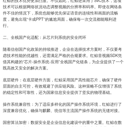
红鲸的技术优势更加凸显。不仅如此，红鲸还采用了SVC技术，这项
技术可以根据网络状况动态调整视频的分辨率和码率。即使在网络条
件不佳的情况下，系统也能够优先保证语音的连续性和画面的流畅
度，避免出现“卡成PPT”的尴尬局面，确保每一次交流都能顺利进
行。
二、全栈国产化适配：从芯片到系统的安全闭环
随着信创国产化政策的持续推进，企业在选择技术方案时，不仅要考
虑技术性能的优越性，还需满足严格的合规要求。红鲸音视频SDK凭
借其构建的“芯片-操作系统-应用”全栈国产化链条，为企业提供了一个
既高效又安全的解决方案。
底层硬件：在底层硬件方面，红鲸采用国产高性能芯片，确保了硬件
层面的自主可控，有效规避了供应链风险。这种策略不仅增强了系统
的稳定性和可靠性，还为国家信息安全提供了坚实的物理基础。
操作系统兼容性：为了适应多样化的国产操作系统环境，红鲸进行了
深度兼容优化，确保与麒麟、统信等主流国产操作系统的无缝对接。
国密算法加密：数据安全是企业信息化建设中的重中之重。红鲸在数